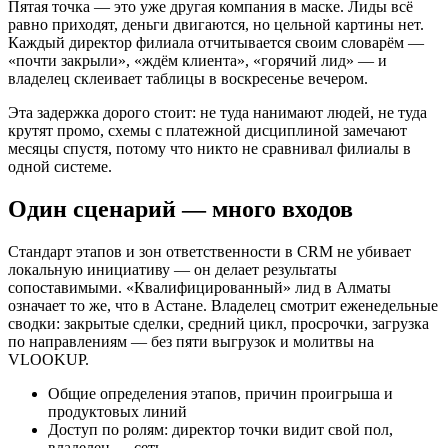
Пятая точка — это уже другая компания в маске. Лиды всё
равно приходят, деньги двигаются, но цельной картины нет.
Каждый директор филиала отчитывается своим словарём —
«почти закрыли», «ждём клиента», «горячий лид» — и
владелец склеивает таблицы в воскресенье вечером.
Эта задержка дорого стоит: не туда нанимают людей, не туда
крутят промо, схемы с платежной дисциплиной замечают
месяцы спустя, потому что никто не сравнивал филиалы в
одной системе.
Один сценарий — много входов
Стандарт этапов и зон ответственности в CRM не убивает
локальную инициативу — он делает результаты
сопоставимыми. «Квалифицированный» лид в Алматы
означает то же, что в Астане. Владелец смотрит еженедельные
сводки: закрытые сделки, средний цикл, просрочки, загрузка
по направлениям — без пяти выгрузок и молитвы на
VLOOKUP.
Общие определения этапов, причин проигрыша и
продуктовых линий
Доступ по ролям: директор точки видит свой пол,
владелец — сеть