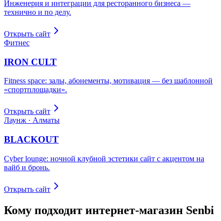
Инженерия и интеграции для ресторанного бизнеса —
технично и по делу.
Открыть сайт
Фитнес
IRON CULT
Fitness space: залы, абонементы, мотивация — без шаблонной
«спортплощадки».
Открыть сайт
Лаунж · Алматы
BLACKOUT
Cyber lounge: ночной клубной эстетики сайт с акцентом на
вайб и бронь.
Открыть сайт
Кому подходит интернет-магазин
Senbi