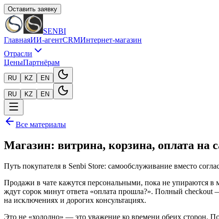
Оставить заявку
SENBI
Главная
ИИ-агент
CRM
Интернет-магазин
Отрасли
Цены
Партнёрам
RU
KZ
EN
RU
KZ
EN
Все материалы
Магазин: витрина, корзина, оплата на с
Путь покупателя в Senbi Store: самообслуживание вместо соглас
Продажи в чате кажутся персональными, пока не упираются в 
ждут сорок минут ответа «оплата прошла?». Полный checkout —
на исключениях и дорогих консультациях.
Это не «холодно» — это уважение ко времени обеих сторон. П