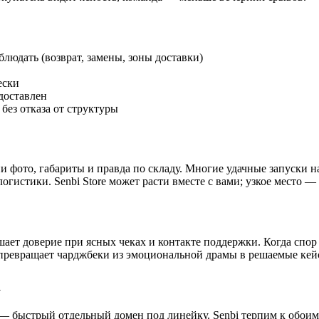
блюдать (возврат, замены, зоны доставки)
ески
 доставлен
без отказа от структуры
 фото, габариты и правда по складу. Многие удачные запуски н
огистики. Senbi Store может расти вместе с вами; узкое место —
ает доверие при ясных чеках и контакте поддержки. Когда спор в
 превращает чарджбеки из эмоциональной драмы в решаемые кей
а
 — быстрый отдельный домен под линейку. Senbi терпим к обои