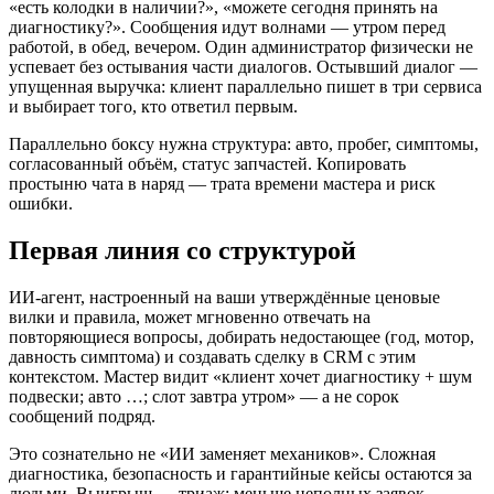
«есть колодки в наличии?», «можете сегодня принять на
диагностику?». Сообщения идут волнами — утром перед
работой, в обед, вечером. Один администратор физически не
успевает без остывания части диалогов. Остывший диалог —
упущенная выручка: клиент параллельно пишет в три сервиса
и выбирает того, кто ответил первым.
Параллельно боксу нужна структура: авто, пробег, симптомы,
согласованный объём, статус запчастей. Копировать
простыню чата в наряд — трата времени мастера и риск
ошибки.
Первая линия со структурой
ИИ-агент, настроенный на ваши утверждённые ценовые
вилки и правила, может мгновенно отвечать на
повторяющиеся вопросы, добирать недостающее (год, мотор,
давность симптома) и создавать сделку в CRM с этим
контекстом. Мастер видит «клиент хочет диагностику + шум
подвески; авто …; слот завтра утром» — а не сорок
сообщений подряд.
Это сознательно не «ИИ заменяет механиков». Сложная
диагностика, безопасность и гарантийные кейсы остаются за
людьми. Выигрыш — триаж: меньше неполных заявок,