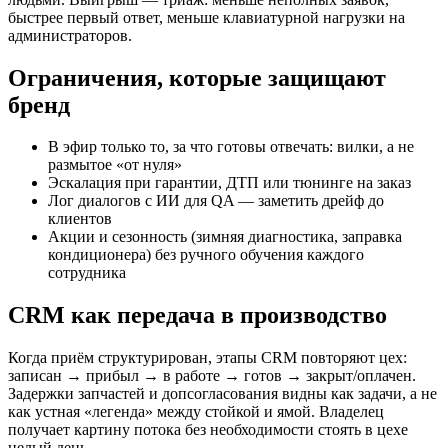
быстрее первый ответ, меньше клавиатурной нагрузки на
администраторов.
Ограничения, которые защищают
бренд
В эфир только то, за что готовы отвечать: вилки, а не
размытое «от нуля»
Эскалация при гарантии, ДТП или тюнинге на заказ
Лог диалогов с ИИ для QA — заметить дрейф до
клиентов
Акции и сезонность (зимняя диагностика, заправка
кондиционера) без ручного обучения каждого
сотрудника
CRM как передача в производство
Когда приём структурирован, этапы CRM повторяют цех:
записан → прибыл → в работе → готов → закрыт/оплачен.
Задержки запчастей и допсогласования видны как задачи, а не
как устная «легенда» между стойкой и ямой. Владелец
получает картину потока без необходимости стоять в цехе
целый день.