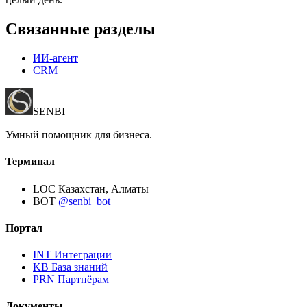
Связанные разделы
ИИ-агент
CRM
SENBI
Умный помощник для бизнеса.
Терминал
LOC
Казахстан, Алматы
BOT
@senbi_bot
Портал
INT
Интеграции
KB
База знаний
PRN
Партнёрам
Документы