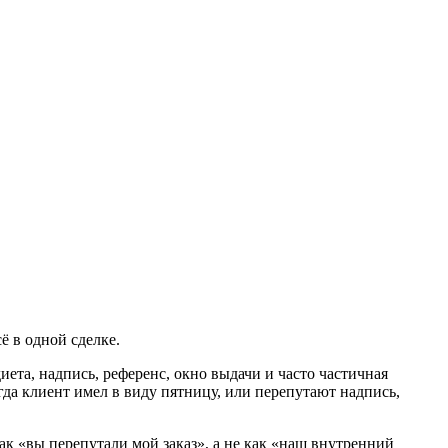
ё в одной сделке.
диета, надпись, референс, окно выдачи и часто частичная
гда клиент имел в виду пятницу, или перепутают надпись,
как «вы перепутали мой заказ», а не как «наш внутренний