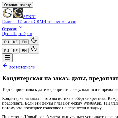
Оставить заявку
SENBI
Главная
ИИ-агент
CRM
Интернет-магазин
Отрасли
Цены
Партнёрам
RU
KZ
EN
RU
KZ
EN
Все материалы
Кондитерская на заказ: даты, предоплат
Торты привязаны к дате мероприятия, весу, надписи и предопла
Кондитерка на заказ — это логистика в обёртке креатива. Кажды
предоплата. Если эти факты плавают между WhatsApp, Telegram 
потому что последнее голосовое не перенесли в задачу.
Пик сезона (Новый год, 8 марта, выпускные) усиливает хаос: о