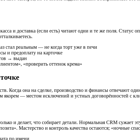
са и доставка (если есть) читают одни и те же поля. Статус оп
отталкиваетесь.
аз стал реальным — не когда торт уже в печи
нсы и предоплату на карточке
отов → выдан
 клиентом», «проверить оттенок крема»
рточке
тв. Когда она на сделке, производство и финансы отвечают один
вым якорем — местом исключений и устных договорённостей с кл
лько и делает, что собирает детали. Нормальная CRM сужает эту
епозита». Мастерство и контроль качества остаются; «ночные сп
чата по имени