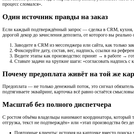
процесс сломался».
Один источник правды на заказ
Если каждый подтверждённый запрос — сделка в CRM, кухня, кас
дорогой декор до зачисления депозита, от которого вы реально 
Заводите в CRM из мессенджера или сайта, как только зак
Фиксируйте дату, состав, вес, надпись, ссылки на рефере
Ведите этапы как производство: принят → в работе → г
Ставьте задачи на хрупкие шаги: «согласовать надпись с
Почему предоплата живёт на той же ка
Предоплата — не только денежный поток, это сигнал обязательс
подтягиваете эквайринг, карточка всё равно остаётся смысло
Масштаб без полного диспетчера
С ростом объёма владельцы нанимают координатора, который то
отгрузка, текст не подтверждён» или «этап производства без д
Повторные клиенты: история на карточке вместо поиска 