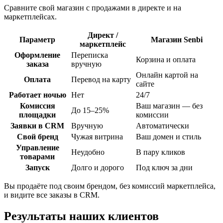
Сравните свой магазин с продажами в директе и на
маркетплейсах.
Директ /
Параметр
Магазин Senbi
маркетплейс
Оформление
Переписка
Корзина и оплата
заказа
вручную
Онлайн картой на
Оплата
Перевод на карту
сайте
Работает ночью
Нет
24/7
Комиссия
Ваш магазин — без
До 15–25%
площадки
комиссии
Заявки в CRM
Вручную
Автоматически
Свой бренд
Чужая витрина
Ваш домен и стиль
Управление
Неудобно
В пару кликов
товарами
Запуск
Долго и дорого
Под ключ за дни
Вы продаёте под своим брендом, без комиссий маркетплейса,
и видите все заказы в CRM.
Результаты
наших клиентов