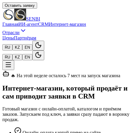
Оставить заявку
SENBI
Главная
ИИ-агент
CRM
Интернет-магазин
Отрасли
Цены
Партнёрам
RU
KZ
EN
RU
KZ
EN
🔥 На этой неделе осталось 7 мест на запуск магазина
Интернет-магазин, который продаёт
и
сам приводит заявки в CRM
Готовый магазин с онлайн-оплатой, каталогом и приёмом
заказов. Запускаем под ключ, а заявки сразу падают в воронку
продаж.
Онлайн-оплата картой прямо на сайте