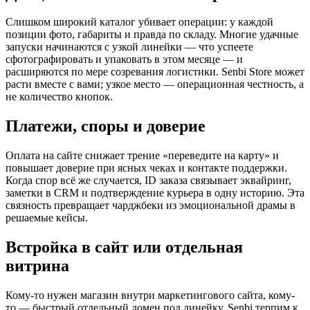
Слишком широкий каталог убивает операции: у каждой
позиции фото, габариты и правда по складу. Многие удачные
запуски начинаются с узкой линейки — что успеете
сфотографировать и упаковать в этом месяце — и
расширяются по мере созревания логистики. Senbi Store может
расти вместе с вами; узкое место — операционная честность, а
не количество кнопок.
Платежи, споры и доверие
Оплата на сайте снижает трение «переведите на карту» и
повышает доверие при ясных чеках и контакте поддержки.
Когда спор всё же случается, ID заказа связывает эквайринг,
заметки в CRM и подтверждение курьера в одну историю. Эта
связность превращает чарджбеки из эмоциональной драмы в
решаемые кейсы.
Встройка в сайт или отдельная
витрина
Кому-то нужен магазин внутри маркетингового сайта, кому-
то — быстрый отдельный домен под линейку. Senbi терпим к