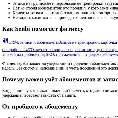
Запись на групповые и персональные тренировки ведётс
Нет контроля абонементов: кто продлил, у кого заканчива
Клиенты «отваливаются» без напоминаний и повторных 
Не видно, какие каналы приводят клиентов и какова оку
Как Senbi помогает фитнесу
CRM: записи и абонементы
Запись на тренировки, карточка
на пробное 24/7
Отвечает на вопросы о расписании, ценах и про
заявкой на пробное под SEO, при желании — продажа абонемен
Фитнес зарабатывает на удержании и продлении абонементов. П
недель. Без системы напоминаний и учёта посещений это держи
Почему важен учёт абонементов и запи
Когда видно, у кого заканчивается абонемент, кто давно не ход
удержание перестаёт зависеть от памяти.
От пробного к абонементу
Заявки на пробное не теряются — ИИ-агент отвечает 24/7