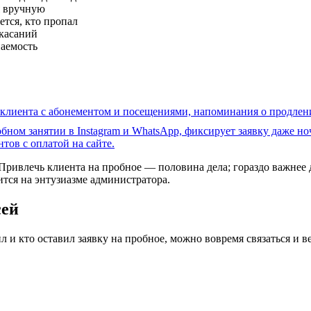
я вручную
ется, кто пропал
касаний
паемость
 клиента с абонементом и посещениями, напоминания о продлени
бном занятии в Instagram и WhatsApp, фиксирует заявку даже но
тов с оплатой на сайте.
ривлечь клиента на пробное — половина дела; гораздо важнее д
тся на энтузиазме администратора.
сей
ил и кто оставил заявку на пробное, можно вовремя связаться и 