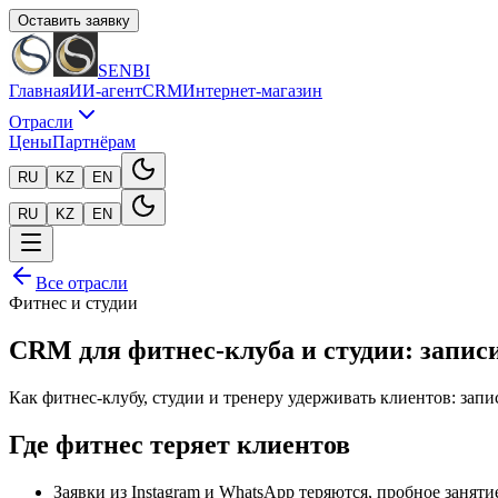
Оставить заявку
SENBI
Главная
ИИ-агент
CRM
Интернет-магазин
Отрасли
Цены
Партнёрам
RU
KZ
EN
RU
KZ
EN
Все отрасли
Фитнес и студии
CRM для фитнес-клуба и студии: записи
Как фитнес-клубу, студии и тренеру удерживать клиентов: запи
Где фитнес теряет клиентов
Заявки из Instagram и WhatsApp теряются, пробное заняти