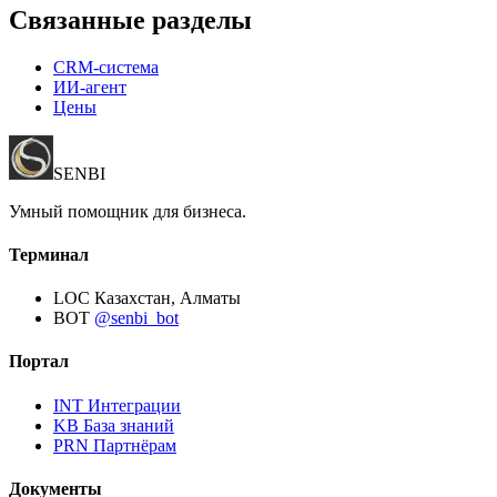
Связанные разделы
CRM-система
ИИ-агент
Цены
SENBI
Умный помощник для бизнеса.
Терминал
LOC
Казахстан, Алматы
BOT
@senbi_bot
Портал
INT
Интеграции
KB
База знаний
PRN
Партнёрам
Документы