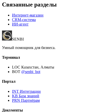
Связанные разделы
Интернет-магазин
CRM-система
ИИ-агент
SENBI
Умный помощник для бизнеса.
Терминал
LOC
Казахстан, Алматы
BOT
@senbi_bot
Портал
INT
Интеграции
KB
База знаний
PRN
Партнёрам
Документы