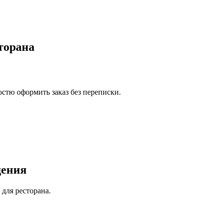
торана
остю оформить заказ без переписки.
дения
 для ресторана.