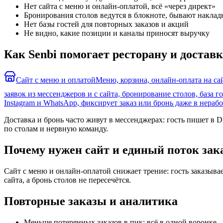
Нет сайта с меню и онлайн-оплатой, всё «через директ»
Бронирования столов ведутся в блокноте, бывают наклад
Нет базы гостей для повторных заказов и акций
Не видно, какие позиции и каналы приносят выручку
Как Senbi помогает ресторану и доставк
Сайт с меню и оплатой
Меню, корзина, онлайн-оплата на сай
заявок из мессенджеров и с сайта, бронирование столов, база го
Instagram и WhatsApp, фиксирует заказ или бронь даже в нерабо
Доставка и бронь часто живут в мессенджерах: гость пишет в Di
по столам и нервную команду.
Почему нужен сайт и единый поток зак
Сайт с меню и онлайн-оплатой снижает трение: гость заказывает
сайта, а бронь столов не пересечётся.
Повторные заказы и аналитика
Меньше потерянных заказов в пик: всё в одной воронке