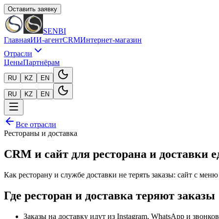
Оставить заявку
SENBI
Главная
ИИ-агент
CRM
Интернет-магазин
Отрасли
Цены
Партнёрам
RU
KZ
EN
RU
KZ
EN
Все отрасли
Рестораны и доставка
CRM и сайт для ресторана и доставки е
Как ресторану и службе доставки не терять заказы: сайт с меню
Где ресторан и доставка теряют заказы
Заказы на доставку идут из Instagram, WhatsApp и звонко