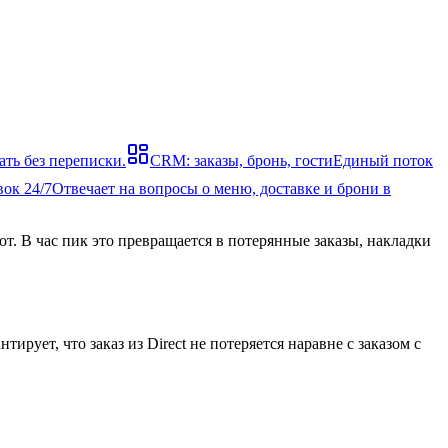
ать без переписки.
CRM: заказы, бронь, гости
Единый поток
вок 24/7
Отвечает на вопросы о меню, доставке и брони в
нот. В час пик это превращается в потерянные заказы, накладки
рует, что заказ из Direct не потеряется наравне с заказом с