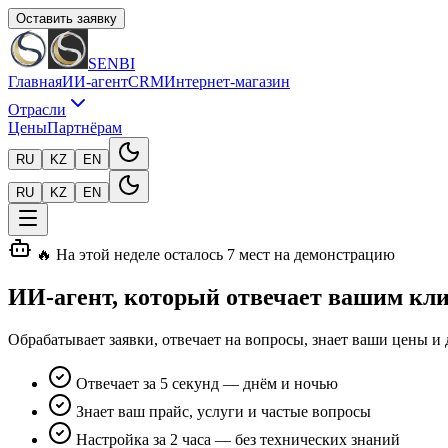
Оставить заявку
SENBI
Главная
ИИ-агент
CRM
Интернет-магазин
Отрасли
Цены
Партнёрам
RU
KZ
EN
RU
KZ
EN
🔥 На этой неделе осталось 7 мест на демонстрацию
ИИ-агент, который отвечает вашим кл
Обрабатывает заявки, отвечает на вопросы, знает ваши цены и
Отвечает за 5 секунд — днём и ночью
Знает ваш прайс, услуги и частые вопросы
Настройка за 2 часа — без технических знаний