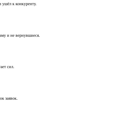
и ушёл к конкуренту.
аму и не вернувшиеся.
ает сил.
ок заявок.