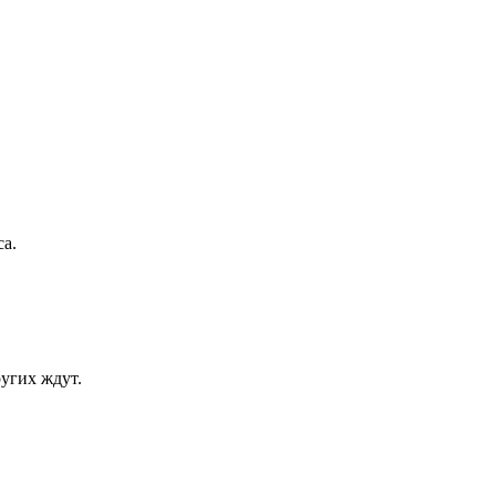
са.
угих ждут.