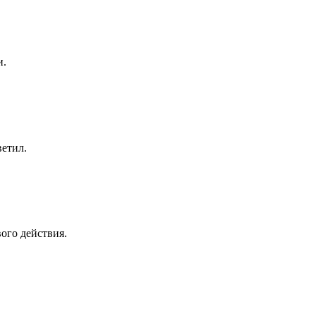
и.
ветил.
ого действия.