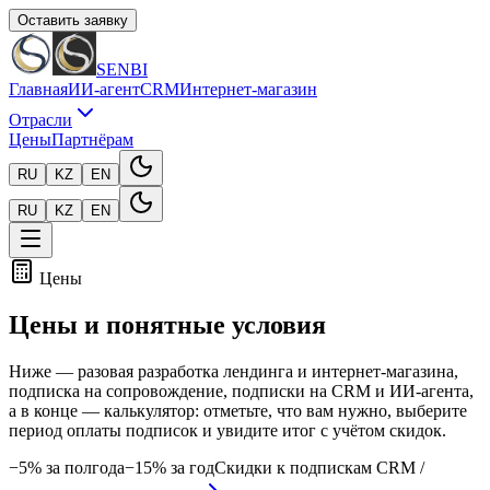
Оставить заявку
SENBI
Главная
ИИ-агент
CRM
Интернет-магазин
Отрасли
Цены
Партнёрам
RU
KZ
EN
RU
KZ
EN
Цены
Цены
и понятные условия
Ниже — разовая разработка лендинга и интернет-магазина,
подписка на сопровождение, подписки на CRM и ИИ-агента,
а в конце — калькулятор: отметьте, что вам нужно, выберите
период оплаты подписок и увидите итог с учётом скидок.
−5% за полгода
−15% за год
Скидки к подпискам CRM /