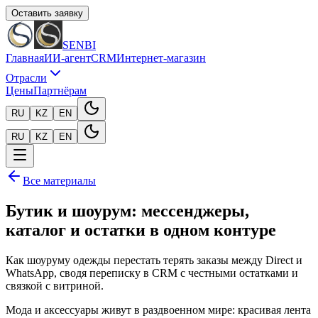
Оставить заявку
SENBI
Главная
ИИ-агент
CRM
Интернет-магазин
Отрасли
Цены
Партнёрам
RU
KZ
EN
RU
KZ
EN
Все материалы
Бутик и шоурум: мессенджеры,
каталог и остатки в одном контуре
Как шоуруму одежды перестать терять заказы между Direct и
WhatsApp, сводя переписку в CRM с честными остатками и
связкой с витриной.
Мода и аксессуары живут в раздвоенном мире: красивая лента