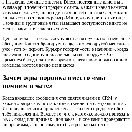
в Instagram, срочные ответы в Direct, постоянные клиенты в
WhatsApp и точечный трафик с сайта. Каждый канал кажется
«самым важным», но ни один сам по себе не отвечает, можете
ли вы честно отгрузить размер M в нужном цвете к пятнице.
Таблицы и групповые чаты завышают доступность: никто не
хочет в моменте говорить «нет».
Цена ошибки — не только упущенная выручка, но и неверные
обещания. Клиент бронирует вещь, которую другой менеджер
уже «устно» держит. Курьеру говорят «есть в наличии», когда
последнюю единицу продали час назад в шоуруме. Со
временем бренд платит возвратами, негативом и выгоранием
команды, которая вечно извиняется.
Зачем одна воронка вместо «мы
помним в чате»
Когда входящие сообщения становятся лидами в CRM, у
каждого запроса есть этап, ответственный и следующий шаг.
История переписки прикреплена — коллега продолжит без
трёх приложений. Важнее то, что к карточке можно привязать
SKU, склад или признак «под заказ», и обещания проверяются
по правилам, а не по тому, кто быстрее набрал текст.